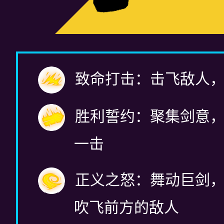
致命打击：击飞敌人，
胜利誓约：聚集剑意
一击
正义之怒：舞动巨剑
吹飞前方的敌人